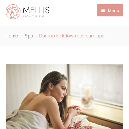
Menu
HOME
Home
Spa
Our top lockdown self care tips
Martina Cangiano
Acquista
Contatti